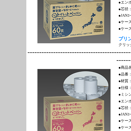
●エン
●芯径：
●JANｺ
●ケー
●ケース
プリ
クリッ
--------------------------------------------
------
●商品名
●品番
●材質：
●仕様：
●ミシ
●エン
●芯径：
●JANｺ
●ケー
●ケース