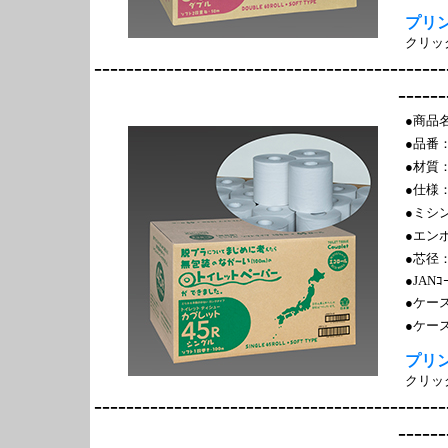
プリ
クリッ
--------------------------------------------
------
●商品名
●品番
●材質：
●仕様：
●ミシ
●エン
●芯径：
●JANｺ
●ケー
●ケース
プリ
クリッ
--------------------------------------------
------