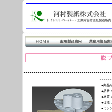
--------------------------------------------
------
●商品名
●品番
●材質：
●仕様：
●ミシ